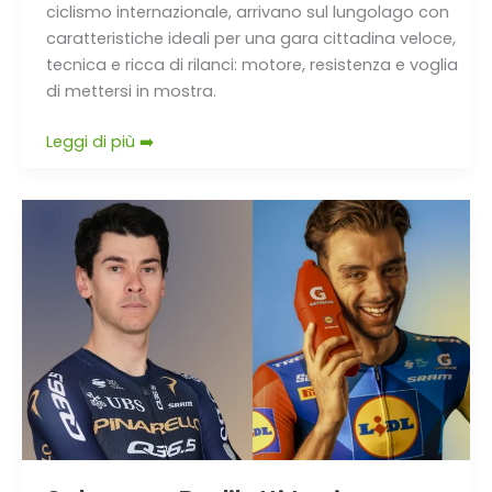
ciclismo internazionale, arrivano sul lungolago con
caratteristiche ideali per una gara cittadina veloce,
tecnica e ricca di rilanci: motore, resistenza e voglia
di mettersi in mostra.
Leggi di più ➡️
Sobrero
e
Badilatti
tra
i
protagonisti
attesi
dell’Axion
Lugano
Summer
Ride