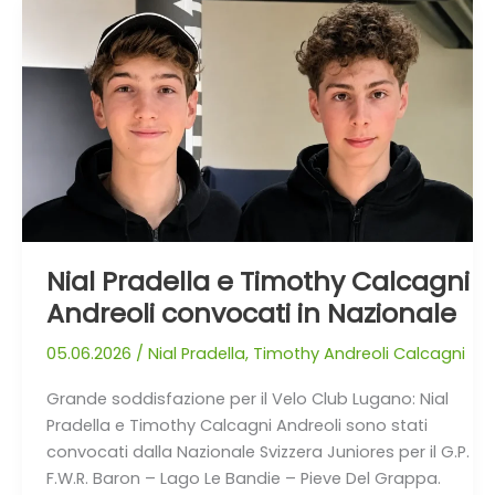
Nial
Pradella
e
Timothy
Calcagni
Andreoli
convocati
in
Nazionale
Nial Pradella e Timothy Calcagni
Andreoli convocati in Nazionale
05.06.2026
/
Nial Pradella
,
Timothy Andreoli Calcagni
Grande soddisfazione per il Velo Club Lugano: Nial
Pradella e Timothy Calcagni Andreoli sono stati
convocati dalla Nazionale Svizzera Juniores per il G.P.
F.W.R. Baron – Lago Le Bandie – Pieve Del Grappa.