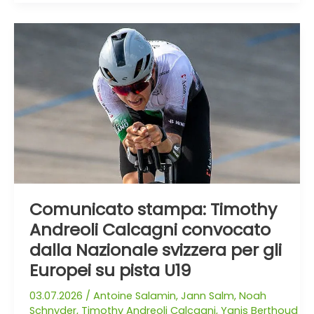
Comunicato
stampa:
Timothy
Andreoli
Calcagni
convocato
dalla
Nazionale
svizzera
per
gli
Comunicato stampa: Timothy
Europei
Andreoli Calcagni convocato
su
dalla Nazionale svizzera per gli
pista
Europei su pista U19
U19
03.07.2026
/
Antoine Salamin
,
Jann Salm
,
Noah
Schnyder
,
Timothy Andreoli Calcagni
,
Yanis Berthoud