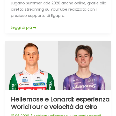
Lugano Summer Ride 2026 anche online, grazie alla
diretta streaming su YouTube realizzata con il
prezioso supporto di Egapro.
Leggi di più ➡️
Hellemose
e
Lonardi:
esperienza
WorldTour
e
velocità
da
Giro
Hellemose e Lonardi: esperienza
WorldTour e velocità da Giro