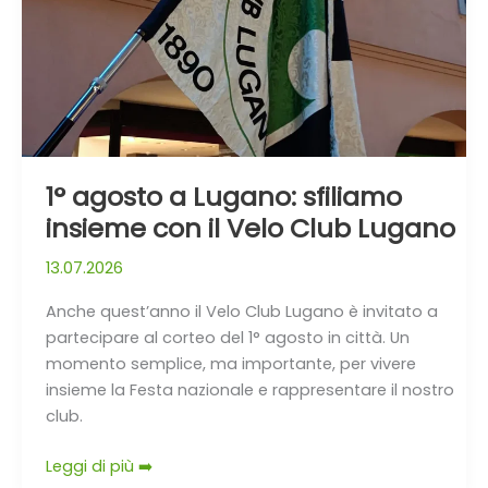
sfiliamo
insieme
con
il
Velo
Club
Lugano
1° agosto a Lugano: sfiliamo
insieme con il Velo Club Lugano
13.07.2026
Anche quest’anno il Velo Club Lugano è invitato a
partecipare al corteo del 1° agosto in città. Un
momento semplice, ma importante, per vivere
insieme la Festa nazionale e rappresentare il nostro
club.
Leggi di più ➡️