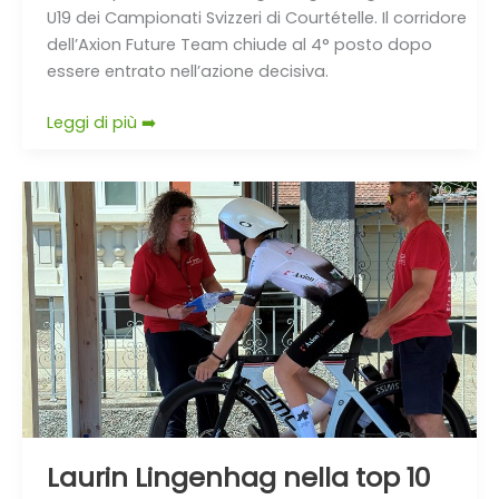
U19 dei Campionati Svizzeri di Courtételle. Il corridore
dell’Axion Future Team chiude al 4° posto dopo
essere entrato nell’azione decisiva.
Leggi di più ➡️
Laurin
Lingenhag
nella
top
10
svizzera
a
cronometro
Laurin Lingenhag nella top 10