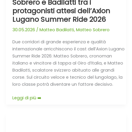
Sobrero e Badilatti tra i
2026
protagonisti attesi dell’Axion
Lugano Summer Ride 2026
30.05.2026
/
Matteo Badilatti
,
Matteo Sobrero
Due corridori di grande esperienza e qualità
internazionale arricchiscono il cast dell’Axion Lugano
Summer Ride 2026: Matteo Sobrero, cronoman
italiano e vincitore di tappa al Giro d’Italia, e Matteo
Badilatti, scalatore svizzero abituato alle grandi
corse. Sul circuito veloce e tecnico del lungolago, la
loro classe potrà diventare un fattore decisivo.
Leggi di più ➡️
Presentazione
ufficiale
della