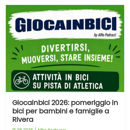
Giocainbici
2026:
pomeriggio
in
bici
per
bambini
e
famiglie
a
Rivera
Giocainbici 2026: pomeriggio in
bici per bambini e famiglie a
Rivera
15.06.2026
/
Alfio Pedrucci