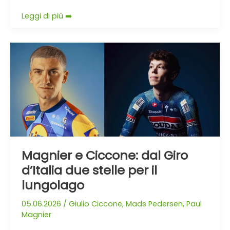
Leggi di più ➡️
Magnier
e
Ciccone:
dal
Giro
d’Italia
due
stelle
per
Magnier e Ciccone: dal Giro
il
d’Italia due stelle per il
lungolago
lungolago
05.06.2026
/
Giulio Ciccone
,
Mads Pedersen
,
Paul
Magnier