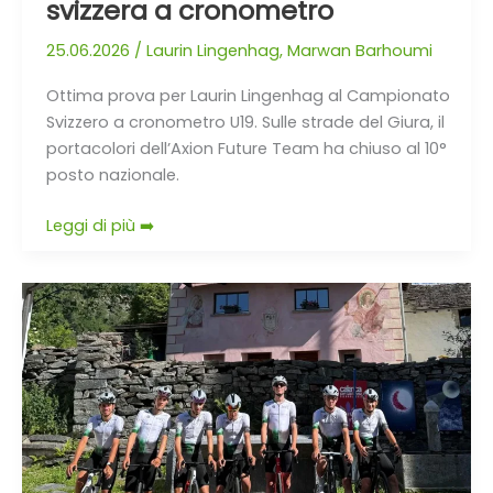
svizzera a cronometro
25.06.2026
/
Laurin Lingenhag
,
Marwan Barhoumi
Ottima prova per Laurin Lingenhag al Campionato
Svizzero a cronometro U19. Sulle strade del Giura, il
portacolori dell’Axion Future Team ha chiuso al 10°
posto nazionale.
Leggi di più ➡️
Altura,
caldo
e
chilometri:
l’Axion
Future
Team
prepara