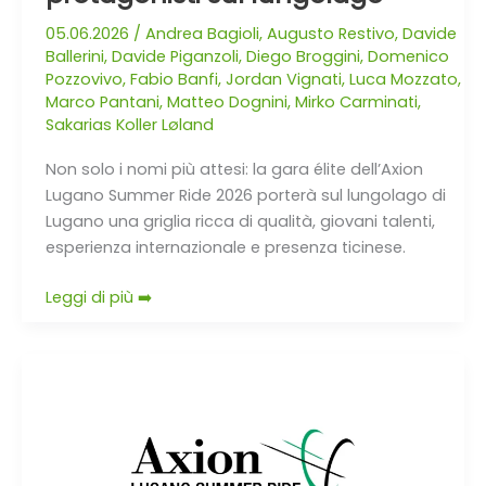
05.06.2026
/
Andrea Bagioli
,
Augusto Restivo
,
Davide
Ballerini
,
Davide Piganzoli
,
Diego Broggini
,
Domenico
Pozzovivo
,
Fabio Banfi
,
Jordan Vignati
,
Luca Mozzato
,
Marco Pantani
,
Matteo Dognini
,
Mirko Carminati
,
Sakarias Koller Løland
Non solo i nomi più attesi: la gara élite dell’Axion
Lugano Summer Ride 2026 porterà sul lungolago di
Lugano una griglia ricca di qualità, giovani talenti,
esperienza internazionale e presenza ticinese.
Leggi di più ➡️
Comunicato
stampa:
svelati
i
protagonisti