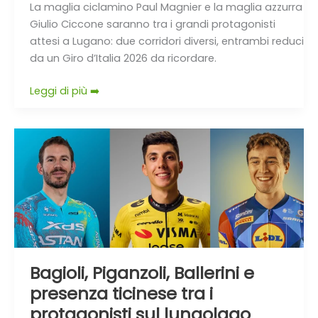
La maglia ciclamino Paul Magnier e la maglia azzurra
Giulio Ciccone saranno tra i grandi protagonisti
attesi a Lugano: due corridori diversi, entrambi reduci
da un Giro d’Italia 2026 da ricordare.
Leggi di più ➡️
Bagioli,
Piganzoli,
Ballerini
e
presenza
ticinese
tra
i
Bagioli, Piganzoli, Ballerini e
protagonisti
presenza ticinese tra i
sul
lungolago
protagonisti sul lungolago