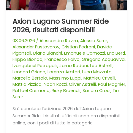
Axion Lugano Summer Ride
2026, risultati disponibili
08.06.2026
/
Alessandro Rovira
,
Alessio Surer
,
Alexander Pustovarov
,
Cristian Pedroni
,
Davide
Piganzoli
,
Diario Bianchi
,
Emanuele Camozzi
,
Eric Berti
,
Filippo Bionda
,
Francesco Falvo
,
Gregorio Acquaviva
,
Ivangabriel Petrogalli
,
Jarno Rodoni
,
Lea Astrelli
,
Leonard Grieco
,
Lorenzo Aratari
,
Luca Mozzato
,
Marcello Bertolo
,
Massimo Luppi
,
Mathieu Crivelli
,
Mattia Pizzica
,
Noah Rozzi
,
Oliver Astrelli
,
Paul Magnier
,
Raffael Cremona
,
Ricky Braendli
,
Sandra Croci
,
Tim
Surer
Si è conclusa l’edizione 2026 dell’Axion Lugano
Summer Ride. I risultati ufficiali sono ora disponibili
online, con i podi di tutte le categorie.