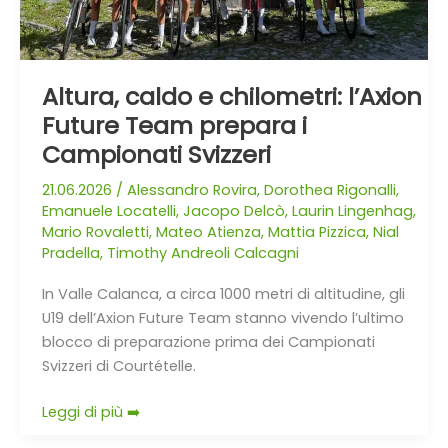
i
Campionati
Svizzeri
Altura, caldo e chilometri: l’Axion
Future Team prepara i
Campionati Svizzeri
21.06.2026
/
Alessandro Rovira
,
Dorothea Rigonalli
,
Emanuele Locatelli
,
Jacopo Delcò
,
Laurin Lingenhag
,
Mario Rovaletti
,
Mateo Atienza
,
Mattia Pizzica
,
Nial
Pradella
,
Timothy Andreoli Calcagni
In Valle Calanca, a circa 1000 metri di altitudine, gli
U19 dell’Axion Future Team stanno vivendo l’ultimo
blocco di preparazione prima dei Campionati
Svizzeri di Courtételle.
Leggi di più ➡️