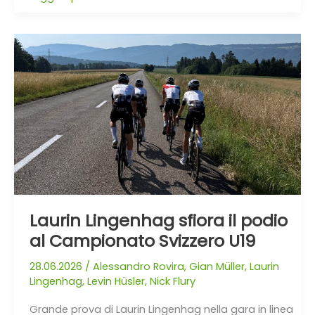
Laurin
Lingenhag
sfiora
il
podio
al
Campionato
Svizzero
U19
Laurin Lingenhag sfiora il podio
al Campionato Svizzero U19
28.06.2026
/
Alessandro Rovira
,
Gian Müller
,
Laurin
Lingenhag
,
Levin Hüsler
,
Nick Flury
Grande prova di Laurin Lingenhag nella gara in linea