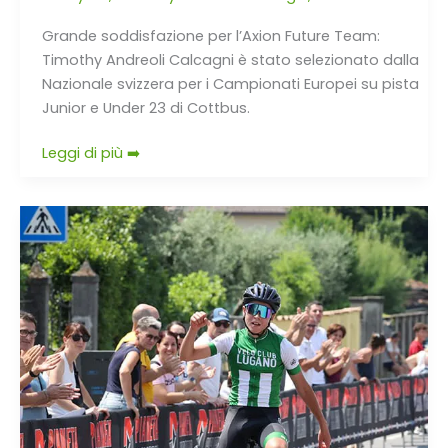
Grande soddisfazione per l’Axion Future Team:
Timothy Andreoli Calcagni è stato selezionato dalla
Nazionale svizzera per i Campionati Europei su pista
Junior e Under 23 di Cottbus.
Leggi di più ➡️
Alexander
Pustovarov
domina
a
Bornato