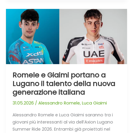
Romele
e
Giaimi
portano
a
Lugano
il
talento
della
Romele e Giaimi portano a
nuova
Lugano il talento della nuova
generazione
generazione italiana
italiana
31.05.2026
/
Alessandro Romele
,
Luca Giaimi
Alessandro Romele e Luca Giaimi saranno tra i
giovani più interessanti al via dell’Axion Lugano
Summer Ride 2026. Entrambi già proiettati nel