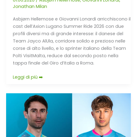
01.06.2026
/
Asbjørn Hellemose
,
Giovanni Lonardi
,
Jonathan Milan
Asbjørn Hellemose e Giovanni Lonardi arricchiscono il
cast dell’Axion Lugano Summer Ride 2026 con due
profili diversi ma di grande interesse: il danese del
Team Jayco AlUla, corridore solido e prezioso nelle
corse di alto livello, e lo sprinter italiano della Team
Polti VisitMalta, reduce dal secondo posto nella
tappa finale del Giro d’Italia a Roma.
Leggi di più ➡️
Ulissi
e
Meris
al
via
dell’Axion