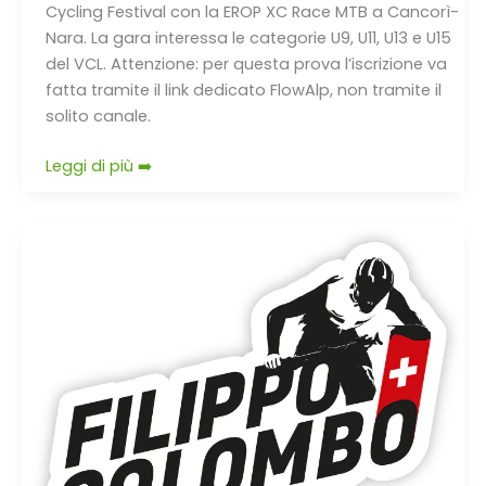
Cycling Festival con la EROP XC Race MTB a Cancorì-
Nara. La gara interessa le categorie U9, U11, U13 e U15
del VCL. Attenzione: per questa prova l’iscrizione va
fatta tramite il link dedicato FlowAlp, non tramite il
solito canale.
Leggi di più ➡️
Filippo
Colombo,
ritorno
sul
lungolago
dopo
il
trionfo
del
2024