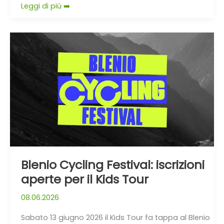
Leggi di più ➡️
Blenio
Cycling
Festival:
iscrizioni
aperte
per
il
Kids
Tour
Blenio Cycling Festival: iscrizioni
aperte per il Kids Tour
08.06.2026
Sabato 13 giugno 2026 il Kids Tour fa tappa al Blenio