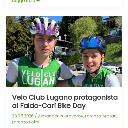
Leggi di più ➡️
Velo
Club
Lugano
protagonista
al
Faido-
Carì
Bike
Day
Velo Club Lugano protagonista
al Faido-Carì Bike Day
23.05.2026
/
Alexander Pustovarov
,
Lorenzo Aratari
,
Lorenzo Folini