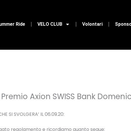
Summer Ride
VELO CLUB
Volontari
Spons
lo Premio Axion SWISS Bank Domeni
E SI SVOLGERA’ IL 06.09.20:
legato regolamento e ricordiamo quanto segue: