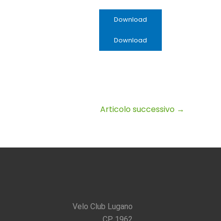
Download
Download
Articolo successivo
→
Velo Club Lugano
CP 1962