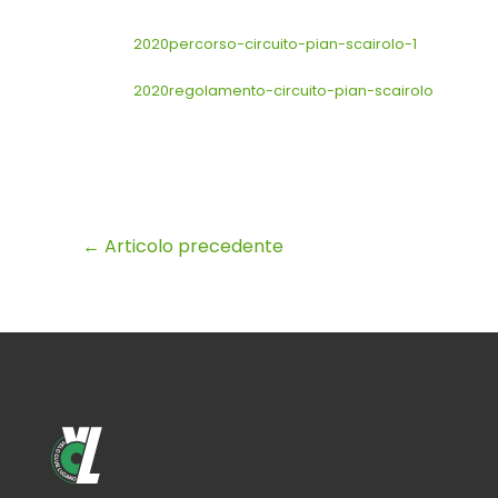
2020percorso-circuito-pian-scairolo-1
2020regolamento-circuito-pian-scairolo
←
Articolo precedente