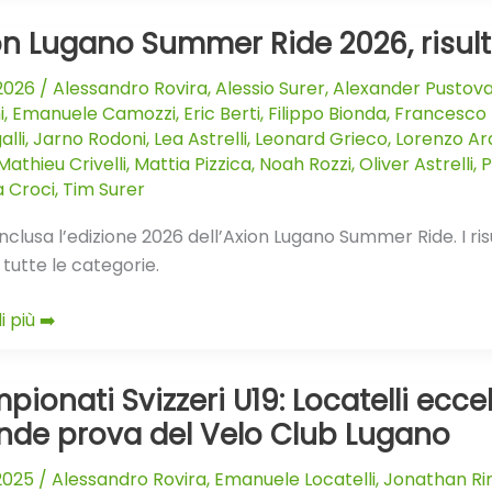
i
n Lugano Summer Ride 2026, risulta
o
.2026
/
Alessandro Rovira
,
Alessio Surer
,
Alexander Pustov
er
i
,
Emanuele Camozzi
,
Eric Berti
,
Filippo Bionda
,
Francesco 
alli
,
Jarno Rodoni
,
Lea Astrelli
,
Leonard Grieco
,
Lorenzo Ar
Mathieu Crivelli
,
Mattia Pizzica
,
Noah Rozzi
,
Oliver Astrelli
,
P
i
 Croci
,
Tim Surer
bili
nclusa l’edizione 2026 dell’Axion Lugano Summer Ride. I risult
 tutte le categorie.
i più ➡️
ionati Svizzeri U19: Locatelli eccel
onati
i
nde prova del Velo Club Lugano
.2025
/
Alessandro Rovira
,
Emanuele Locatelli
,
Jonathan Ri
li