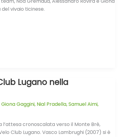
del team, Noa Gremaud, Alessandro Rovira e Giona
el vivaio ticinese.
Club Lugano nella
,
Giona Gaggini
,
Nial Pradella
,
Samuel Aimi
,
a l’attesa cronoscalata verso il Monte Brè,
l Velo Club Lugano. Vasco Lambrughi (2007) si è