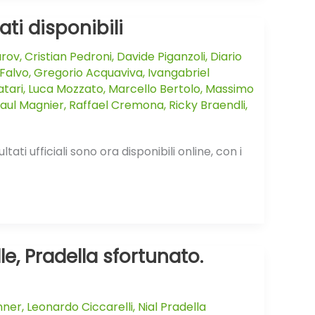
ti disponibili
arov
,
Cristian Pedroni
,
Davide Piganzoli
,
Diario
Falvo
,
Gregorio Acquaviva
,
Ivangabriel
atari
,
Luca Mozzato
,
Marcello Bertolo
,
Massimo
aul Magnier
,
Raffael Cremona
,
Ricky Braendli
,
ati ufficiali sono ora disponibili online, con i
le, Pradella sfortunato.
nner
,
Leonardo Ciccarelli
,
Nial Pradella