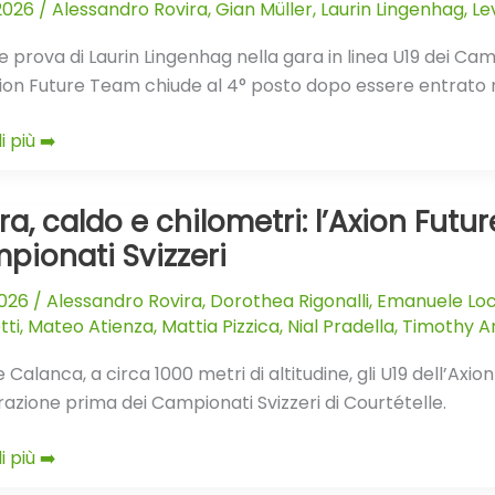
.2026
/
Alessandro Rovira
,
Gian Müller
,
Laurin Lingenhag
,
Le
 prova di Laurin Lingenhag nella gara in linea U19 dei Campi
xion Future Team chiude al 4° posto dopo essere entrato n
onato
i più ➡️
ro
ra, caldo e chilometri: l’Axion Fut
pionati Svizzeri
2026
/
Alessandro Rovira
,
Dorothea Rigonalli
,
Emanuele Loca
tri:
tti
,
Mateo Atienza
,
Mattia Pizzica
,
Nial Pradella
,
Timothy An
le Calanca, a circa 1000 metri di altitudine, gli U19 dell’Ax
azione prima dei Campionati Svizzeri di Courtételle.
ra
i più ➡️
onati