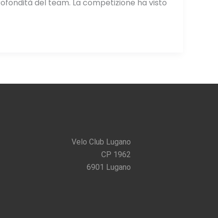
profondità del team. La competizione ha visto
Velo Club Lugano
CP 1962
6901 Lugano