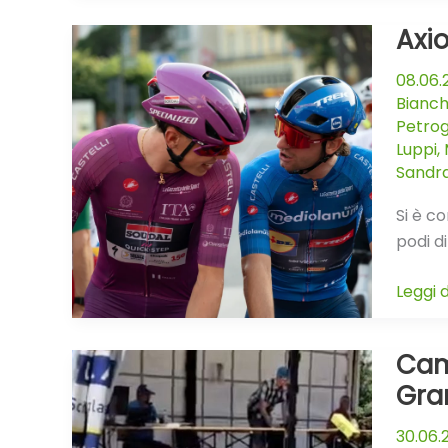
Svizzer
Axio
Axion
Lugan
08.06
Summ
Bianch
Ride
Petrog
2026,
Luppi
,
risultat
Sandra
disponi
Si è co
podi di
Leggi d
Camp
Campi
Svizzer
Gra
U19:
30.06
Locatel