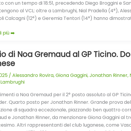
o con un tempo di 18:51, precedendo Diego Broggini e Samuel 
engono al VCL: oltre a Lambrughi, Nial Pradella (4°), Ales
calata
li Calcagni (12°) e Geremia Tentori (14°) hanno dimostrat
i più ➡️
io di Noa Gremaud al GP Ticino. D
nese
2025
/
Alessandro Rovira
,
Giona Gaggini
,
Jonathan Rinner
,
aud
 Lambrughi
menti a Noa Gremaud per il 2° posto assoluto al GP Ticino E
er. Quarto posto per Jonathan Rinner. Grande prova del 
io
zione di squadra eccezionale, piazzando ben quattro corrido
d e Jonathan Rinner, da menzionare Giona Gaggini al tred
cesimo. Altri rappresentanti del club luganese, come Vas