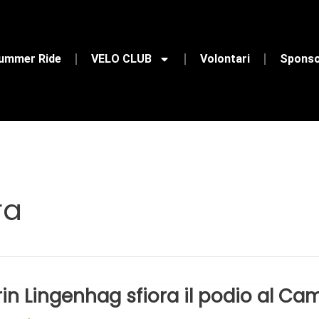
Summer Ride
VELO CLUB
Volontari
Spons
ra
rin Lingenhag sfiora il podio al Ca
nhag