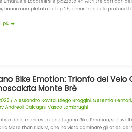
 Emanuele Locatelli si è piazzato 4°. Altri tre corridori 
i, hanno completato la top 25, dimostrando la profondità d
i più ➡️
n-
g-
n
ano Bike Emotion: Trionfo del Velo 
o
noscalata Monte Brè
n:
.2025
/
Alessandro Rovira
,
Diego Broggini
,
Geremia Tentori
o
y Andreoli Calcagni
,
Vasco Lambrughi
mbito della manifestazione Lugano Bike Emotion, si è svolt
ria More than Kids M, che ha visto dominare gli atleti de
o