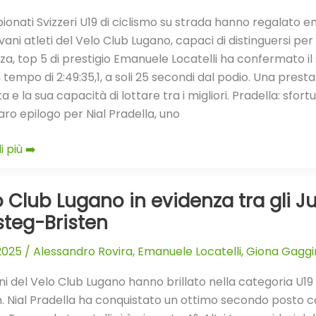
e,
ionati Svizzeri U19 di ciclismo su strada hanno regalato e
la
vani atleti del Velo Club Lugano, capaci di distinguersi per 
nato.
za, top 5 di prestigio Emanuele Locatelli ha confermato 
e
 tempo di 2:49:35,1, a soli 25 secondi dal podio. Una presta
a e la sua capacità di lottare tra i migliori. Pradella: sfor
ro epilogo per Nial Pradella, uno
i più ➡️
o
 Club Lugano in evidenza tra gli Ju
teg-Bristen
o
.2025
/
Alessandro Rovira
,
Emanuele Locatelli
,
Giona Gaggi
za
ani del Velo Club Lugano hanno brillato nella categoria U
n. Nial Pradella ha conquistato un ottimo secondo posto col 