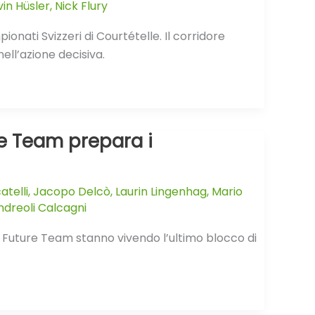
vin Hüsler
,
Nick Flury
onati Svizzeri di Courtételle. Il corridore
ell’azione decisiva.
ure Team prepara i
telli
,
Jacopo Delcò
,
Laurin Lingenhag
,
Mario
dreoli Calcagni
ion Future Team stanno vivendo l’ultimo blocco di