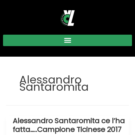
Vai
al
contenuto
Alessandro
Santaromita
Alessandro Santaromita ce l’ha
Alessandro
Santaromita
fatta…..Campione Ticinese 2017
ce