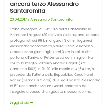
–
ancora terzo Alessandro
54°
Santaromita
Giro
della
23.04.2017
/
Alessandro Santaromita
Castellania,
Erano impegnati al 54° Giro della Castellania in
ancora
Piemonte i ragazzi U19 del Velo Club Lugano, ancora
terzo
protagonisti sui 98 km di gara i 3 alfieri luganesi
Alessandro
Alessandro Santaromita,Mauro Genini e Roberto
Santaromita
Cracco, sono giunti agli ultimi 3 km in salita che
portano all’arrivo di Pettenasco con i migliori. Ha
avuto la meglio l’azzurro Andrea Bagioli ( CC
Canturino 1902) in 2h 20′ alla media di 41,54 km/h,
precedendo l’atleta della Repubblica Ceca Karel
Vacek (Team F.lli Giorgi) di 4″ ed il nostro Alessandro
di 5″. Bene anche Mauro Genini. costretto ad
inseguire a causa di un guasto meccanico, ma
Leggi di più ➡️