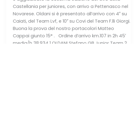
Castellania per juniores, con arrivo a Pettenasco nel
Novarese. Oldani si è presentato all’arrivo con 4″ su
Caiati, del Team Lvf, e 10″ su Covi del Team F.lli Giorgi.
Buona la prova del nostro portacolori Matteo
Cappai giunto 15° . Ordine d’arrivo km.107 in 2h 45′
media/h 38.934 1 OLDANI Stefano GB Junior Team 2
CAIATI Aldo Team LVF a 4″ 3 COVI Alessandro Team
F.lli Giorgi a 10″ 4 PUPPIO Antonio Bustese Olonia
Verbania a […]
Leggi di più ➡️
17.04.2016 – Gara Juniores
17.04.2016
–
“L’ENFER DU CHABLAIS” – Vallese
Gara
20.04.2016
/
Alessandro Santaromita
,
Andrea David
,
Juniores
Antoine Aebi
,
Davide Piatti
,
Manuel Pescatore
,
Marc
“L’ENFER
Hirschi
,
Matteo Cappai
,
Mattia Munno
,
Mauro Genini
,
DU