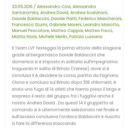
Trofeo
23.05.2016
/
Alessandro Covi
,
Alessandro
Santaromita
,
Andrea David
,
Andrea Scalvinoni
,
Graziella
Davide Baldaccini
,
Davide Piatti
,
Federico Mascheroni
,
e
Francesco Sturini
,
Gabriele Moreni
,
Leandro Masotto
,
Francesco
Manuel Pescatore
,
Matteo Cappai
,
Matteo Facci
,
Pistolesi
Mattia Noris
,
Michele Merlin
,
Patrizio Lussana
–
BRINZIO
Il Team LVF festeggia la prima vittoria della stagione
(VA)
grazie al bergamasco Davide Baldaccini che
domenica si è imposto in solitaria sull’impegnativo
traguardo in salita di Brinzio (Varese) dove si è
concluso il A decidere la corsa, partita da Fagnano
Olona e conclusa sul Brinzio dopo 108 chilometri, è
stata una fuga di 14 atleti che hanno preso il largo e
sorpreso il resto del gruppo fra i fuggitivi anche il
nostro Andrea David . Da questi 14 il gruppetto al
comando si è ulteriormente selezionato nel finale e
sull’ascesa conclusiva l’orobico Baldaccini è riuscito
a fare la differenza staccando