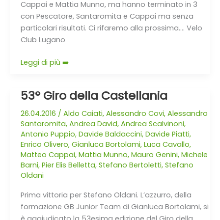
Cappai e Mattia Munno, ma hanno terminato in 3
con Pescatore, Santaromita e Cappai ma senza
particolari risultati. Ci rifaremo alla prossima…. Velo
Club Lugano
Leggi di più ➡️
53° Giro della Castellania
53°
Giro
26.04.2016
/
Aldo Caiati
,
Alessandro Covi
,
Alessandro
della
Santaromita
,
Andrea David
,
Andrea Scalvinoni
,
Castellania
Antonio Puppio
,
Davide Baldaccini
,
Davide Piatti
,
Enrico Olivero
,
Gianluca Bortolami
,
Luca Cavallo
,
Matteo Cappai
,
Mattia Munno
,
Mauro Genini
,
Michele
Barni
,
Pier Elis Belletta
,
Stefano Bertoletti
,
Stefano
Oldani
Prima vittoria per Stefano Oldani. L’azzurro, della
formazione GB Junior Team di Gianluca Bortolami, si
è aggiudicato la 53esima edizione del Giro della