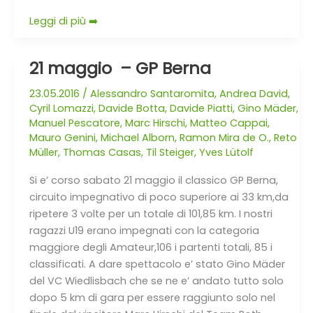
Leggi di più ➡️
21 maggio – GP Berna
21
maggio
23.05.2016
/
Alessandro Santaromita
,
Andrea David
,
–
Cyril Lomazzi
,
Davide Botta
,
Davide Piatti
,
Gino Mäder
,
GP
Manuel Pescatore
,
Marc Hirschi
,
Matteo Cappai
,
Berna
Mauro Genini
,
Michael Alborn
,
Ramon Mira de O.
,
Reto
Müller
,
Thomas Casas
,
Til Steiger
,
Yves Lütolf
Si e’ corso sabato 21 maggio il classico GP Berna,
circuito impegnativo di poco superiore ai 33 km,da
ripetere 3 volte per un totale di 101,85 km. I nostri
ragazzi U19 erano impegnati con la categoria
maggiore degli Amateur,106 i partenti totali, 85 i
classificati. A dare spettacolo e’ stato Gino Mäder
del VC Wiedlisbach che se ne e’ andato tutto solo
dopo 5 km di gara per essere raggiunto solo nel