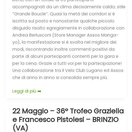
e
accompagnati da un clima decisamente caldo; stile
Velo
“Grande Boucle”. Quasi la metà dei corridori si è
Club
iscritta sul posto e nonostante qualche piccolo
Lugano
disguido risolto egregiamente in collaborazione con
Andrea Berlusconi (Store Manager Assos Manga-
yo), la manifestazione si è svolta nel migliore dei
modi, riscontrando inoltre commenti positivi da
parte di alcuni partecipanti contenti per la gara e
per la cena. Grazie a tutti voi per la partecipazione!
Una collaborazione tra il Velo Club Lugano ed Assos
che di anno in anno si consolida sempre più.
Leggi di più ➡️
22 Maggio – 36° Trofeo Graziella
22
Maggio
e Francesco Pistolesi – BRINZIO
–
(VA)
36°