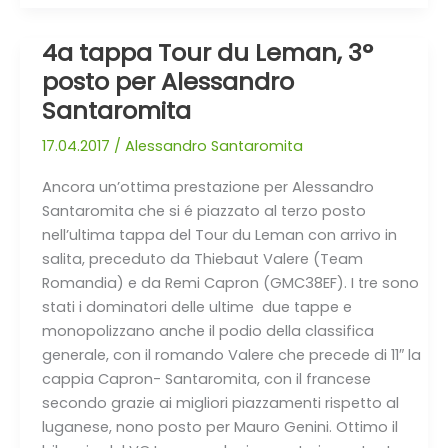
4a tappa Tour du Leman, 3°
4a
tappa
posto per Alessandro
Tour
Santaromita
du
Leman,
17.04.2017
/
Alessandro Santaromita
3°
Ancora un’ottima prestazione per Alessandro
posto
Santaromita che si é piazzato al terzo posto
per
nell’ultima tappa del Tour du Leman con arrivo in
Alessandro
salita, preceduto da Thiebaut Valere (Team
Santaromita
Romandia) e da Remi Capron (GMC38EF). I tre sono
stati i dominatori delle ultime due tappe e
monopolizzano anche il podio della classifica
generale, con il romando Valere che precede di 11″ la
cappia Capron- Santaromita, con il francese
secondo grazie ai migliori piazzamenti rispetto al
luganese, nono posto per Mauro Genini. Ottimo il