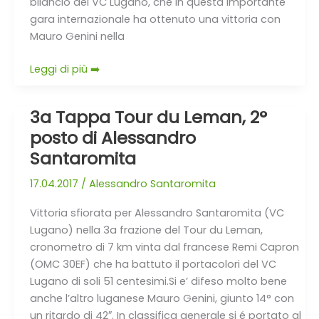
bilancio del VC Lugano, che in questa importante
gara internazionale ha ottenuto una vittoria con
Mauro Genini nella
Leggi di più ➡️
3a Tappa Tour du Leman, 2°
3a
Tappa
posto di Alessandro
Tour
Santaromita
du
Leman,
17.04.2017
/
Alessandro Santaromita
2°
Vittoria sfiorata per Alessandro Santaromita (VC
posto
Lugano) nella 3a frazione del Tour du Leman,
di
cronometro di 7 km vinta dal francese Remi Capron
Alessandro
(OMC 30EF) che ha battuto il portacolori del VC
Santaromita
Lugano di soli 51 centesimi.Si e’ difeso molto bene
anche l’altro luganese Mauro Genini, giunto 14° con
un ritardo di 42″. In classifica generale si é portato al