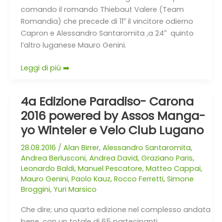
comando il romando Thiebaut Valere (Team
Romandia) che precede di 11″ il vincitore odierno
Capron e Alessandro Santaromita ,a 24″ quinto
l’altro luganese Mauro Genini.
Leggi di più ➡️
4a Edizione Paradiso- Carona
4a
Edizione
2016 powered by Assos Manga-
Paradiso-
yo Winteler e Velo Club Lugano
Carona
2016
28.08.2016
/
Alan Birrer
,
Alessandro Santaromita
,
Andrea Berlusconi
,
Andrea David
,
Graziano Paris
,
powered
Leonardo Baldi
,
Manuel Pescatore
,
Matteo Cappai
,
by
Mauro Genini
,
Paolo Kauz
,
Rocco Ferretti
,
Simone
Assos
Broggini
,
Yuri Marsico
Manga-
yo
Che dire; una quarta edizione nel complesso andata
Winteler
bene, con un totale di 65 partecipanti