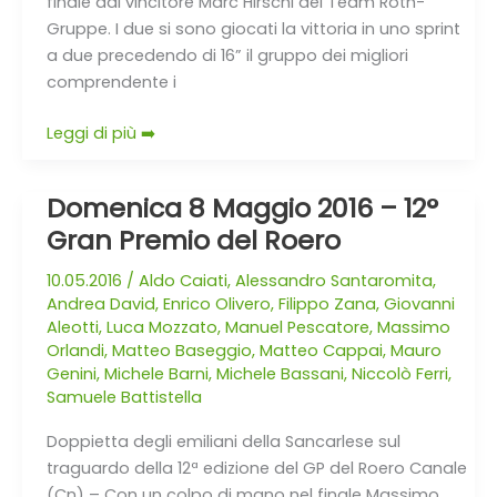
finale dal vincitore Marc Hirschi del Team Roth-
Gruppe. I due si sono giocati la vittoria in uno sprint
a due precedendo di 16” il gruppo dei migliori
comprendente i
Leggi di più ➡️
Domenica 8 Maggio 2016 – 12°
Domenica
8
Gran Premio del Roero
Maggio
10.05.2016
/
Aldo Caiati
,
Alessandro Santaromita
,
2016
Andrea David
,
Enrico Olivero
,
Filippo Zana
,
Giovanni
–
Aleotti
,
Luca Mozzato
,
Manuel Pescatore
,
Massimo
12°
Orlandi
,
Matteo Baseggio
,
Matteo Cappai
,
Mauro
Gran
Genini
,
Michele Barni
,
Michele Bassani
,
Niccolò Ferri
,
Premio
Samuele Battistella
del
Doppietta degli emiliani della Sancarlese sul
Roero
traguardo della 12ª edizione del GP del Roero Canale
(Cn) – Con un colpo di mano nel finale Massimo