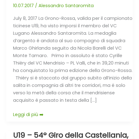
10.07.2017
/
Alessandro Santaromita
l’ha
fatta…..Campione
July 8, 2017 La Grono-Rossa, valida per il campionato
Ticinese
ticinese U19, ha visto imporsi il membro del VC
2017
Lugano Alessandro Santaromita. La medaglia
d’argento é andata al suo compagno di squadra
Marco Ghirlanda seguito da Nicola Barelli del VC
Monte Tamaro. Primo in assoluto é stato Cyrille
Thièry del VC Mendrisio – PL Valli, che in 39,20 minuti
ha conquistato la prima edizione della Grono-Rossa.
Thièry si é staccato dal gruppo subito all’inizio della
salita in compagnia di altri tre corridori, ma é solo
verso la metà della corsa che il mendrisiense
acquisito é passato in testa della […]
Leggi di più ➡️
U19 – 54° Giro della Castellania,
U19