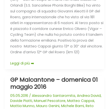
Orlandi (S.S. Sancarlese Phonix Borghi Bike) ha vinto
sul compagno di squadra Giovanni Aleotti il GP del
Roero, gara internazionale che ha visto al via 181
atleti in rappresentanza di 6 nazioni. Al terzo posto si
è piazzato il corridore cunese Enrico Olivero (Vigor –
Cycling Team) che nulla ha potuto contro il tandem
della formazione emiliana. Positiva la prova del
nostro Matteo Cappai giunto 13° a 30” dal vincitore.
Ordine d’arrivo 12° GP del Roero (km 121)
Leggi di più ➡️
GP Malcantone – domenica 01
GP
Malcantone
maggio 2016
–
05.05.2016
/
Alessandro Santaromita
,
Andrea David
,
domenica
Davide Piatti
,
Manuel Pescatore
,
Matteo Cappai
,
01
Mattia Munno
,
Mauro Genini
,
Michele Barni
,
Reto
maggio