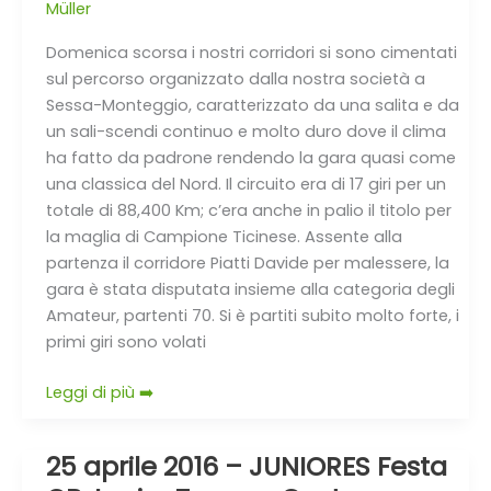
Müller
2016
Domenica scorsa i nostri corridori si sono cimentati
sul percorso organizzato dalla nostra società a
Sessa-Monteggio, caratterizzato da una salita e da
un sali-scendi continuo e molto duro dove il clima
ha fatto da padrone rendendo la gara quasi come
una classica del Nord. Il circuito era di 17 giri per un
totale di 88,400 Km; c’era anche in palio il titolo per
la maglia di Campione Ticinese. Assente alla
partenza il corridore Piatti Davide per malessere, la
gara è stata disputata insieme alla categoria degli
Amateur, partenti 70. Si è partiti subito molto forte, i
primi giri sono volati
Leggi di più ➡️
25 aprile 2016 – JUNIORES Festa
25
aprile