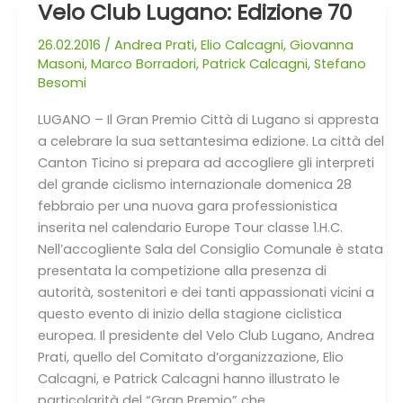
Velo Club Lugano: Edizione 70
Velo
Club
26.02.2016
/
Andrea Prati
,
Elio Calcagni
,
Giovanna
Lugano:
Masoni
,
Marco Borradori
,
Patrick Calcagni
,
Stefano
Edizione
Besomi
70
LUGANO – Il Gran Premio Città di Lugano si appresta
a celebrare la sua settantesima edizione. La città del
Canton Ticino si prepara ad accogliere gli interpreti
del grande ciclismo internazionale domenica 28
febbraio per una nuova gara professionistica
inserita nel calendario Europe Tour classe 1.H.C.
Nell’accogliente Sala del Consiglio Comunale è stata
presentata la competizione alla presenza di
autorità, sostenitori e dei tanti appassionati vicini a
questo evento di inizio della stagione ciclistica
europea. Il presidente del Velo Club Lugano, Andrea
Prati, quello del Comitato d’organizzazione, Elio
Calcagni, e Patrick Calcagni hanno illustrato le
particolarità del “Gran Premio” che