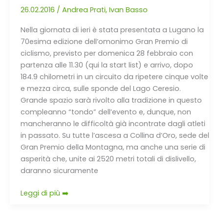
percorso
26.02.2016
/
Andrea Prati
,
Ivan Basso
tradizionale
Nella giornata di ieri è stata presentata a Lugano la
e
70esima edizione dell’omonimo Gran Premio di
un
ciclismo, previsto per domenica 28 febbraio con
tributo
partenza alle 11.30 (qui la start list) e arrivo, dopo
a
184.9 chilometri in un circuito da ripetere cinque volte
Basso
e mezza circa, sulle sponde del Lago Ceresio.
Grande spazio sarà rivolto alla tradizione in questo
compleanno “tondo” dell’evento e, dunque, non
mancheranno le difficoltà già incontrate dagli atleti
in passato. Su tutte l’ascesa a Collina d’Oro, sede del
Gran Premio della Montagna, ma anche una serie di
asperità che, unite ai 2520 metri totali di dislivello,
daranno sicuramente
Leggi di più ➡️