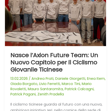
Un
Nuovo
Capitolo
per
il
Ciclismo
Giovanile
Ticinese
Nasce l’Axion Future Team: Un
Nuovo Capitolo per il Ciclismo
Giovanile Ticinese
13.02.2026
/
Andrea Prati
,
Daniele Giorgetti
,
Enea Item
,
Giada Borgato
,
Livio Ferretti
,
Marco Tini
,
Mario
Rovaletti
,
Mauro Santaromita
,
Patrick Calcagni
,
Patrick Pagani
,
Zenith Pradella
Il ciclismo ticinese guarda al futuro con una nuova,
ambiziosa iniziativa. Ieri, nella cornice della sede di