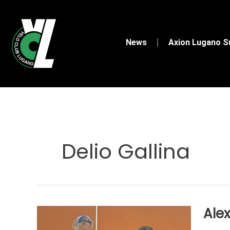
Vai
al
contenuto
News
Axion Lugano 
Delio Gallina
Alex
Alexa
Pusto