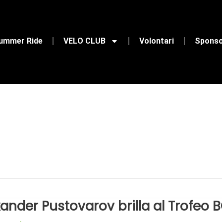
Summer Ride
VELO CLUB
Volontari
Spons
ander Pustovarov brilla al Trofeo 
nder
varov