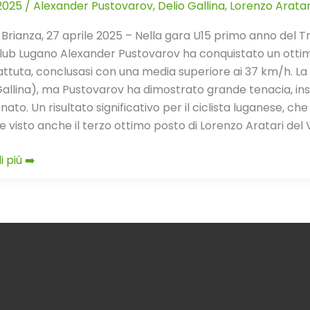
.2025
/
Alexander Pustovarov
,
Delio Gallina
,
Lorenzo Aratar
 Brianza, 27 aprile 2025 – Nella gara U15 primo anno del Tr
lub Lugano Alexander Pustovarov ha conquistato un otti
tuta, conclusasi con una media superiore ai 37 km/h. La v
a
Gallina), ma Pustovarov ha dimostrato grande tenacia, inse
onato. Un risultato significativo per il ciclista luganese, 
se visto anche il terzo ottimo posto di Lorenzo Aratari de
i più ➡️