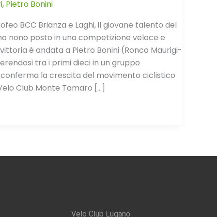
i
,
Pietro Bonini
ofeo BCC Brianza e Laghi, il giovane talento del
mo nono posto in una competizione veloce e
ittoria è andata a Pietro Bonini (Ronco Maurigi-
rendosi tra i primi dieci in un gruppo
che conferma la crescita del movimento ciclistico
l Velo Club Monte Tamaro […]
Velo Club Lugano