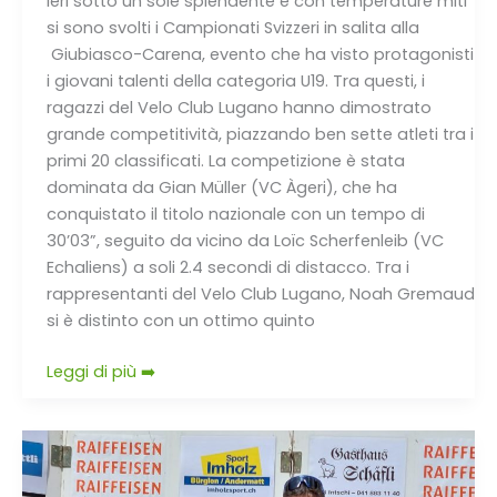
Ieri sotto un sole splendente e con temperature miti
si sono svolti i Campionati Svizzeri in salita alla
Giubiasco-Carena, evento che ha visto protagonisti
i giovani talenti della categoria U19. Tra questi, i
ragazzi del Velo Club Lugano hanno dimostrato
grande competitività, piazzando ben sette atleti tra i
primi 20 classificati. La competizione è stata
dominata da Gian Müller (VC Àgeri), che ha
conquistato il titolo nazionale con un tempo di
30’03”, seguito da vicino da Loïc Scherfenleib (VC
Echaliens) a soli 2.4 secondi di distacco. Tra i
rappresentanti del Velo Club Lugano, Noah Gremaud
si è distinto con un ottimo quinto
Leggi di più ➡️
Velo
Club
Lugano