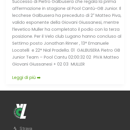
Successo di Pietro Galbusera che regala la prima
affermazione in stagione al Pool Cantù-GB Junior. Il
lecchese Galbusera ha preceduto di 2″ Matteo Piva,
valido esponente della Giovani Giussanesi, mentre
l’levetico Muller ha completato il podio con la terza
posizione. Per il Velo club Lugano hanno concluso al
Settimo posto Jonathan Rinner , 13° Emanuele
Locatelli e 22° Nial Pradella. 01 GALBUSERA Pietro GB
Junior Team – Pool Cantu 02:00:32 02 PIVA Matteo
Giovani Giussanesi + 02 03 MULLER
Leggi di più ➡️
Strava