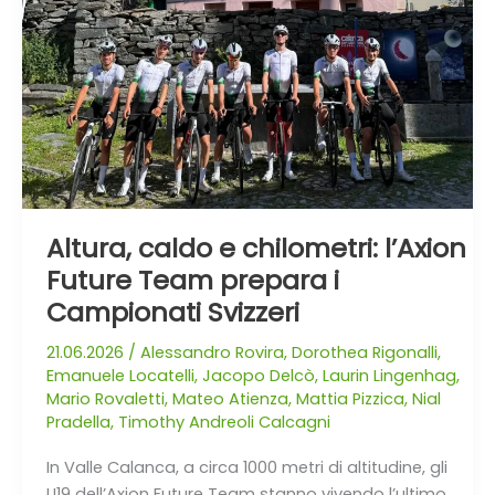
chilometri:
l’Axion
Future
Team
prepara
i
Campionati
Svizzeri
Altura, caldo e chilometri: l’Axion
Future Team prepara i
Campionati Svizzeri
21.06.2026
/
Alessandro Rovira
,
Dorothea Rigonalli
,
Emanuele Locatelli
,
Jacopo Delcò
,
Laurin Lingenhag
,
Mario Rovaletti
,
Mateo Atienza
,
Mattia Pizzica
,
Nial
Pradella
,
Timothy Andreoli Calcagni
In Valle Calanca, a circa 1000 metri di altitudine, gli
U19 dell’Axion Future Team stanno vivendo l’ultimo