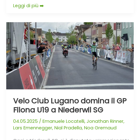
Leggi di più ➡️
Velo
Club
Lugano
domina
il
GP
Filona
U19
a
Niederwil
Velo Club Lugano domina il GP
SG
Filona U19 a Niederwil SG
04.05.2025
/
Emanuele Locatelli
,
Jonathan Rinner
,
Lars Emennegger
,
Nial Pradella
,
Noa Gremaud