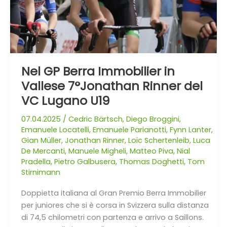
Rinner
del
VC
Lugano
U19
Nel GP Berra Immobilier in
Vallese 7°Jonathan Rinner del
VC Lugano U19
07.04.2025
/
Cedric Bärtsch
,
Diego Broggini
,
Emanuele Locatelli
,
Emanuele Parianotti
,
Fynn Lanter
,
Gian Müller
,
Jonathan Rinner
,
Loïc Schertenleib
,
Luca
De Mercanti
,
Manuele Migheli
,
Matteo Piva
,
Nial
Pradella
,
Pietro Galbusera
,
Thomas Doghetti
,
Tom
Stirnimann
Doppietta italiana al Gran Premio Berra Immobilier
per juniores che si è corsa in Svizzera sulla distanza
di 74,5 chilometri con partenza e arrivo a Saillons.