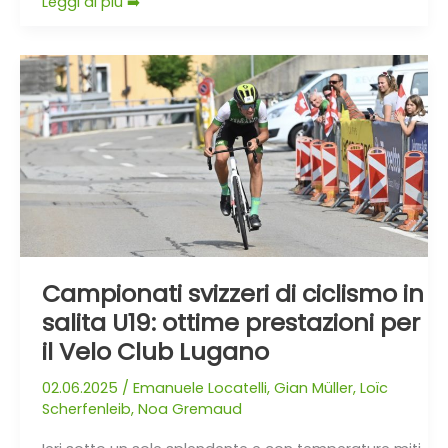
Leggi di più ➡️
Campionati
svizzeri
di
ciclismo
in
salita
U19:
ottime
prestazioni
per
Campionati svizzeri di ciclismo in
il
salita U19: ottime prestazioni per
Velo
il Velo Club Lugano
Club
Lugano
02.06.2025
/
Emanuele Locatelli
,
Gian Müller
,
Loïc
Scherfenleib
,
Noa Gremaud