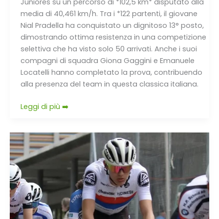
Juniores su un percorso di *102,5 km* disputato alla
media di 40,461 km/h. Tra i *122 partenti, il giovane
Nial Pradella ha conquistato un dignitoso 13° posto,
dimostrando ottima resistenza in una competizione
selettiva che ha visto solo 50 arrivati. Anche i suoi
compagni di squadra Giona Gaggini e Emanuele
Locatelli hanno completato la prova, contribuendo
alla presenza del team in questa classica italiana.
Leggi di più ➡️
Nel
GP
Berra
Immobilier
in
Vallese
7°Jonathan