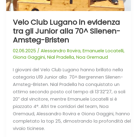
Velo Club Lugano in evidenza
tra gli Junior alla 70^ Silenen-
Amsteg-Bristen
02.06.2025
/
Alessandro Rovira
,
Emanuele Locatelli
,
Giona Gaggini
,
Nial Pradella
,
Noa Gremaud
I giovani del Velo Club Lugano hanno brillato nella
categoria U19 Junior alla 70^ Bergrennen Silenen-
Amsteg-Bristen. Nial Pradella ha conquistato un
ottimo secondo posto col tempo di 13’32″27, a soli
20″ dal vincitore, mentre Emanuele Locatelli si è
piazzato 4°. Altri tre corridori del team, Noa
Gremaud, Alessandro Rovira e Giona Gaggini, hanno
completato la top 25, dimostrando la profondità del
vivaio ticinese.