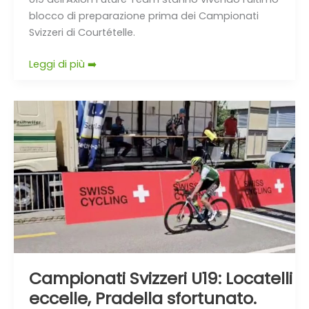
blocco di preparazione prima dei Campionati
Svizzeri di Courtételle.
Leggi di più ➡️
Campionati
Svizzeri
U19:
Locatelli
eccelle,
Pradella
sfortunato.
Grande
prova
del
Velo
Campionati Svizzeri U19: Locatelli
Club
eccelle, Pradella sfortunato.
Lugano