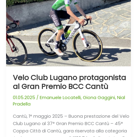
protagonista
al
Gran
Premio
BCC
Cantù
Velo Club Lugano protagonista
al Gran Premio BCC Cantù
01.05.2025
/
Emanuele Locatelli
,
Giona Gaggini
,
Nial
Pradella
Cantù, 1° maggio 2025 – Buona prestazione del Velo
Club Lugano al 37° Gran Premio BCC Cantù – 45°
Coppa Città di Cantù, gara riservata alla categoria