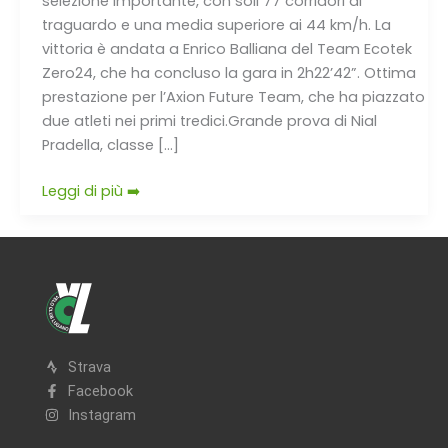
selezione importante, con soli 77 corridori al
traguardo e una media superiore ai 44 km/h. La
vittoria è andata a Enrico Balliana del Team Ecotek
Zero24, che ha concluso la gara in 2h22’42”. Ottima
prestazione per l’Axion Future Team, che ha piazzato
due atleti nei primi tredici.Grande prova di Nial
Pradella, classe […]
Leggi di più ➡️
Strava
Facebook
Instagram