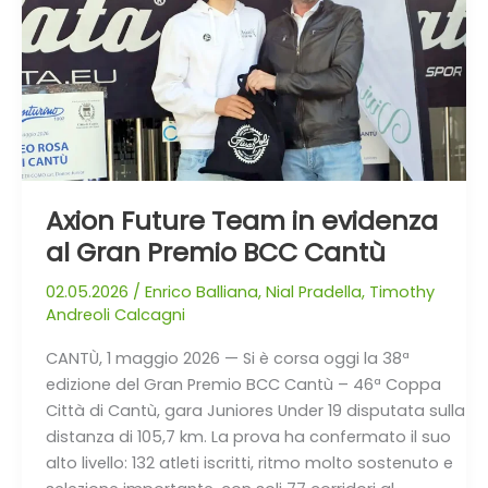
evidenza
al
Gran
Premio
BCC
Cantù
Axion Future Team in evidenza
al Gran Premio BCC Cantù
02.05.2026
/
Enrico Balliana
,
Nial Pradella
,
Timothy
Andreoli Calcagni
CANTÙ, 1 maggio 2026 — Si è corsa oggi la 38ª
edizione del Gran Premio BCC Cantù – 46ª Coppa
Città di Cantù, gara Juniores Under 19 disputata sulla
distanza di 105,7 km. La prova ha confermato il suo
alto livello: 132 atleti iscritti, ritmo molto sostenuto e