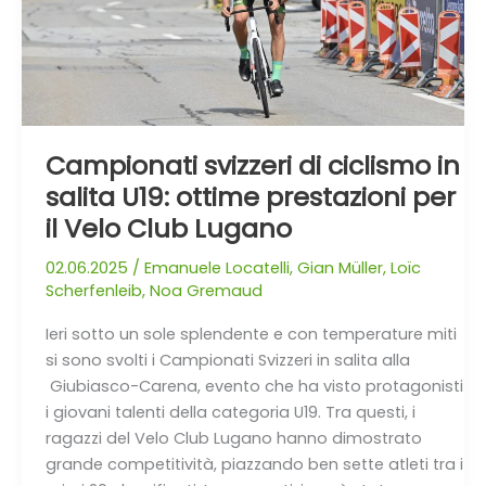
in
salita
U19:
ottime
prestazioni
per
Campionati svizzeri di ciclismo in
il
salita U19: ottime prestazioni per
Velo
il Velo Club Lugano
Club
Lugano
02.06.2025
/
Emanuele Locatelli
,
Gian Müller
,
Loïc
Scherfenleib
,
Noa Gremaud
Ieri sotto un sole splendente e con temperature miti
si sono svolti i Campionati Svizzeri in salita alla
Giubiasco-Carena, evento che ha visto protagonisti
i giovani talenti della categoria U19. Tra questi, i
ragazzi del Velo Club Lugano hanno dimostrato
grande competitività, piazzando ben sette atleti tra i