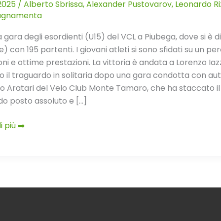
.2025
/
Alberto Sbrissa
,
Alexander Pustovarov
,
Leonardo Ri
enti
agnamenta
 gara degli esordienti (U15) del VCL a Piubega, dove si è
ga
) con 195 partenti. I giovani atleti si sono sfidati su un pe
ni e ottime prestazioni. La vittoria è andata a Lorenzo Ia
to il traguardo in solitaria dopo una gara condotta con auto
o Aratari del Velo Club Monte Tamaro, che ha staccato il g
o posto assoluto e […]
i più ➡️