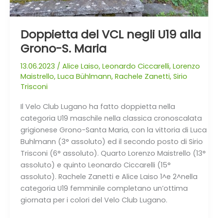
Doppietta del VCL negli U19 alla
Grono-S. Maria
13.06.2023
/
Alice Laiso
,
Leonardo Ciccarelli
,
Lorenzo
Maistrello
,
Luca Bühlmann
,
Rachele Zanetti
,
Sirio
Trisconi
Il Velo Club Lugano ha fatto doppietta nella
categoria U19 maschile nella classica cronoscalata
grigionese Grono-Santa Maria, con la vittoria di Luca
Buhlmann (3° assoluto) ed il secondo posto di Sirio
Trisconi (6° assoluto). Quarto Lorenzo Maistrello (13°
assoluto) e quinto Leonardo Ciccarelli (15°
assoluto). Rachele Zanetti e Alice Laiso 1^e 2^nella
categoria U19 femminile completano un’ottima
giornata per i colori del Velo Club Lugano.