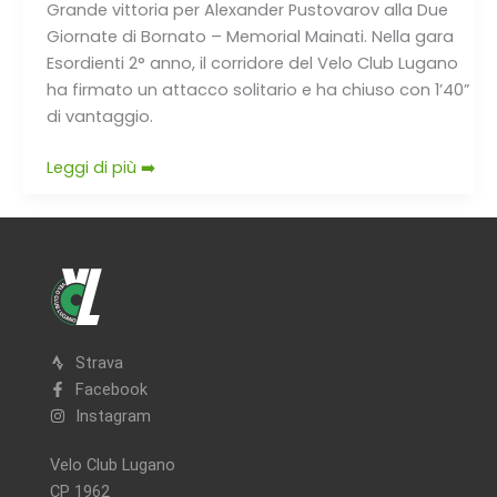
Grande vittoria per Alexander Pustovarov alla Due
Giornate di Bornato – Memorial Mainati. Nella gara
Esordienti 2° anno, il corridore del Velo Club Lugano
ha firmato un attacco solitario e ha chiuso con 1’40”
di vantaggio.
Leggi di più ➡️
Strava
Facebook
Instagram
Velo Club Lugano
CP 1962