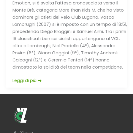
Emotion, si è svolta l’attesa cronoscalata verso il
Monte Brè, categoria More than Kids M, che ha visto
dominare gli atleti del Velo Club Lugano. Vasco
Lambrughi (2007) si è imposto con un tempo di 18:51,
precedendo Diego Broggini e Samuel Aimi. Tra i primi
16 classificati ben sei ciclisti appartengono al VCL:
oltre a Lambrughi, Nial Pradella (4°), Alessandro
Rovira (6°), Giona Gaggini (9°), Timothy Andreoli
Calcagni (12°) e Geremia Tentori (14°) hanno
dimostrato la solidità del team nella competizione.
Leggi di più ➡️
Strava