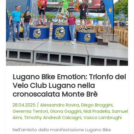
del
Velo
Club
Lugano
nella
cronoscalata
Monte
Brè
Lugano Bike Emotion: Trionfo del
Velo Club Lugano nella
cronoscalata Monte Brè
28.04.2025
/
Alessandro Rovira
,
Diego Broggini
,
Geremia Tentori
,
Giona Gaggini
,
Nial Pradella
,
Samuel
Aimi
,
Timothy Andreoli Calcagni
,
Vasco Lambrughi
Nell’ambito della manifestazione Lugano Bike