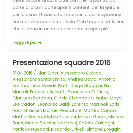
modi, riscontrando inoltre commenti positivi da
parte di alcuni partecipanti contenti per la gara e
per la cena. Grazie a tutti voi per la partecipazione!
Una collaborazione tra il Velo Club Lugano ed Assos
che di anno in anno si consolida sempre più.
Leggi di più ➡️
Presentazione squadre 2016
Presentazione
squadre
01.04.2016
/
Alan Birrer
,
Alessandro Caleca
,
2016
Alessandro Santaromita
,
Andrea David
,
Antonio
Santaromita
,
Davide Piatti
,
Diego Broggini
,
Elia
Marcoli
,
Federico Schiatti
,
Francesco Ruffieux
,
Gianluca Pierobon
,
Gioele Chiandotto
,
Isabel Moya
,
Léo Vadon
,
Leonardo Baldi
,
Lorenzo Martinoli
,
Loris
Hochstrasser
,
Manuel Pescatore
,
Matteo Cappai
,
Mattia Munno
,
Mattia Rusconi
,
Mauro Genini
,
Michele
Barni
,
Nicola Brücker
,
Noah Noj
,
Patrick Calcagni
,
Patrick Perucconi
,
Riccardo Crivelli
,
Simone Broggini
,