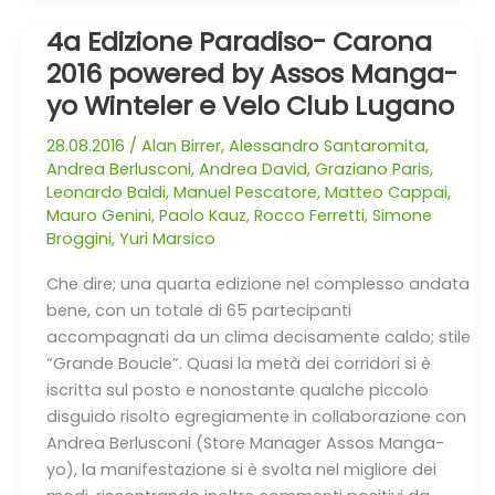
4a Edizione Paradiso- Carona
4a
Edizione
2016 powered by Assos Manga-
Paradiso-
yo Winteler e Velo Club Lugano
Carona
2016
28.08.2016
/
Alan Birrer
,
Alessandro Santaromita
,
Andrea Berlusconi
,
Andrea David
,
Graziano Paris
,
powered
Leonardo Baldi
,
Manuel Pescatore
,
Matteo Cappai
,
by
Mauro Genini
,
Paolo Kauz
,
Rocco Ferretti
,
Simone
Assos
Broggini
,
Yuri Marsico
Manga-
yo
Che dire; una quarta edizione nel complesso andata
Winteler
bene, con un totale di 65 partecipanti
e
accompagnati da un clima decisamente caldo; stile
Velo
“Grande Boucle”. Quasi la metà dei corridori si è
Club
iscritta sul posto e nonostante qualche piccolo
Lugano
disguido risolto egregiamente in collaborazione con
Andrea Berlusconi (Store Manager Assos Manga-
yo), la manifestazione si è svolta nel migliore dei