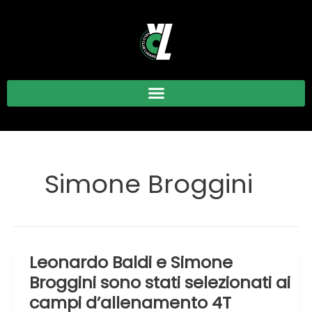
Vai
al
contenuto
Simone Broggini
Leonardo Baldi e Simone
Leonardo
Baldi
Broggini sono stati selezionati ai
e
campi d’allenamento 4T
Simone