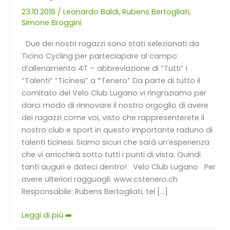
Broggini
23.10.2016
/
Leonardo Baldi
,
Rubens Bertogliati
,
Simone Broggini
sono
stati
Due dei nostri ragazzi sono stati selezionati da
selezionati
Ticino Cycling per parteciapare al campo
ai
d’allenamento 4T – abbreviazione di “Tutti” i
campi
“Talenti” “Ticinesi” a *Tenero” Da parte di tutto il
d’allenamento
comitato del Velo Club Lugano vi ringraziamo per
4T
darci modo di rinnovare il nostro orgoglio di avere
dei ragazzi come voi, visto che rappresenterete il
nostro club e sport in questo importante raduno di
talenti ticinesi. Siamo sicuri che sarà un’esperienza
che vi arricchirà sotto tutti i punti di vista. Quindi
tanti auguri e dateci dentro! Velo Club Lugano Per
avere ulteriori ragguagli: www.cstenero.ch
Responsabile: Rubens Bertogliati, tel […]
Leggi di più ➡️