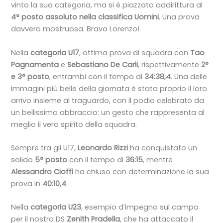
vinto la sua categoria, ma si è piazzato addirittura al
4° posto assoluto nella classifica Uomini
. Una prova
davvero mostruosa. Bravo Lorenzo!
Nella
categoria U17
, ottima prova di squadra con
Tao
Pagnamenta
e
Sebastiano De Carli
, rispettivamente
2°
e 3° posto
, entrambi con il tempo di
34:38,4
. Una delle
immagini più belle della giornata è stata proprio il loro
arrivo insieme al traguardo, con il podio celebrato da
un bellissimo abbraccio: un gesto che rappresenta al
meglio il vero spirito della squadra.
Sempre tra gli U17,
Leonardo Rizzi
ha conquistato un
solido
5° posto
con il tempo di
36:15
, mentre
Alessandro Cioffi
ha chiuso con determinazione la sua
prova in
40:10,4
.
Nella
categoria U23
, esempio d’impegno sul campo
per il nostro DS
Zenith Pradella
, che ha attaccato il