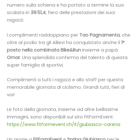
numero sulla schiena e ha portato a termine la sua
scalata in
39:51,4
, fiero delle prestazioni dei suoi
ragazzi.
I complimenti raddoppiano per
Tao Pagnamenta
, che
oltre al podio tra gli Allievi ha conquistato anche il
1°
posto nella combinata Bike&Run
insieme a papà
Omar
. Una splendida conferma del talento di questa
super famiglia di sportivi.
Complimenti a tutti i ragazzi e allo staff per questa
memorabile giornata di ciclismo. Grandi tutti, fieri di
voi!
Le foto della giornata, insieme ad altre bellissime
immagini, sono disponibili sul sito FitFormEvent:
https://www.fitformevent.ch/it/giubiasco-carena
Un grazie a
FitFormEvent
e
Spring Giubiasco
per le