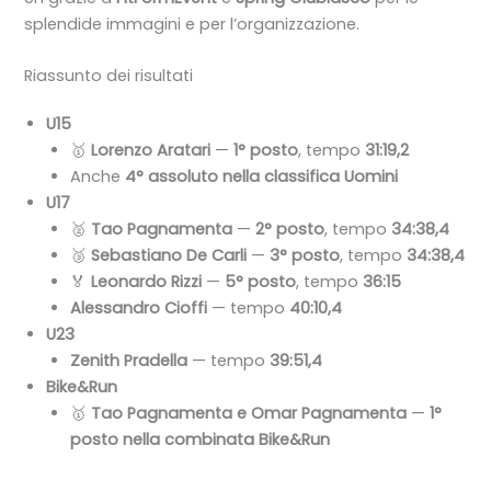
splendide immagini e per l’organizzazione.
Riassunto dei risultati
U15
🥇
Lorenzo Aratari
—
1° posto
, tempo
31:19,2
Anche
4° assoluto nella classifica Uomini
U17
🥈
Tao Pagnamenta
—
2° posto
, tempo
34:38,4
🥉
Sebastiano De Carli
—
3° posto
, tempo
34:38,4
🏅
Leonardo Rizzi
—
5° posto
, tempo
36:15
Alessandro Cioffi
— tempo
40:10,4
U23
Zenith Pradella
— tempo
39:51,4
Bike&Run
🥇
Tao Pagnamenta e Omar Pagnamenta
—
1°
posto nella combinata Bike&Run