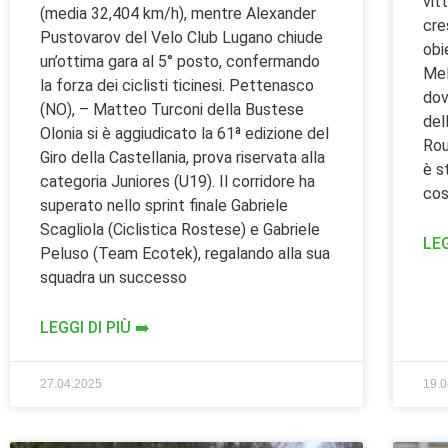
vit
(media 32,404 km/h), mentre Alexander
cre
Pustovarov del Velo Club Lugano chiude
obi
un’ottima gara al 5° posto, confermando
Mel
la forza dei ciclisti ticinesi. Pettenasco
dov
(NO), – Matteo Turconi della Bustese
del
Olonia si è aggiudicato la 61ª edizione del
Rou
Giro della Castellania, prova riservata alla
è s
categoria Juniores (U19). Il corridore ha
cos
superato nello sprint finale Gabriele
Scagliola (Ciclistica Rostese) e Gabriele
LEG
Peluso (Team Ecotek), regalando alla sua
squadra un successo
LEGGI DI PIÙ ➡️
27.04.2025
19.