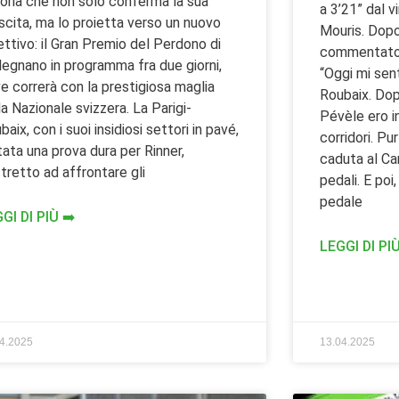
toria che non solo conferma la sua
a 3’21” dal v
scita, ma lo proietta verso un nuovo
Mouris. Dopo 
ettivo: il Gran Premio del Perdono di
commentato c
egnano in programma fra due giorni,
“Oggi mi sen
e correrà con la prestigiosa maglia
Roubaix. Dop
la Nazionale svizzera. La Parigi-
Pévèle ero i
baix, con i suoi insidiosi settori in pavé,
corridori. P
tata una prova dura per Rinner,
caduta al Car
tretto ad affrontare gli
pedali. E poi
pedale
GI DI PIÙ ➡️
LEGGI DI PIÙ
04.2025
13.04.2025