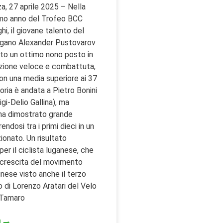
a, 27 aprile 2025 – Nella
imo anno del Trofeo BCC
hi, il giovane talento del
ugano Alexander Pustovarov
to un ottimo nono posto in
zione veloce e combattuta,
on una media superiore ai 37
oria è andata a Pietro Bonini
gi-Delio Gallina), ma
ha dimostrato grande
endosi tra i primi dieci in un
ionato. Un risultato
 per il ciclista luganese, che
 crescita del movimento
cinese visto anche il terzo
 di Lorenzo Aratari del Velo
 Tamaro
 ➡️