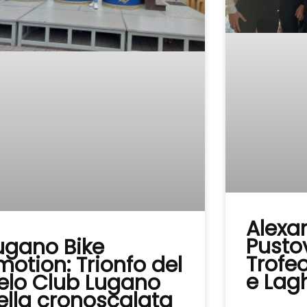
Alexa
Pustov
ugano Bike
Trofe
motion: Trionfo del
e Lag
elo Club Lugano
ella cronoscalata