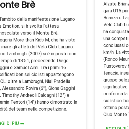
onte Brè
Alzate Brianz
gara U15 pr
Brianza e Lag
l’ambito della manifestazione Lugano
Velo Club L
e Emotion, si è svolta l’attesa
ha conquista
noscalata verso il Monte Brè,
una competi
egoria More than Kids M, che ha visto
conclusasi c
inare gli atleti del Velo Club Lugano.
km/h. La vitt
co Lambrughi (2007) si è imposto con
(Ronco Mauri
tempo di 18:51, precedendo Diego
Pustovarov 
ggini e Samuel Aimi. Tra i primi 16
tenacia, inser
ssificati ben sei ciclisti appartengono
gruppo selez
VCL: oltre a Lambrughi, Nial Pradella
significativo
), Alessandro Rovira (6°), Giona Gaggini
conferma la
), Timothy Andreoli Calcagni (12°) e
ciclistico ti
emia Tentori (14°) hanno dimostrato la
ottimo posto
idità del team nella competizione.
Club Monte
GI DI PIÙ ➡️
LEGGI DI PIÙ