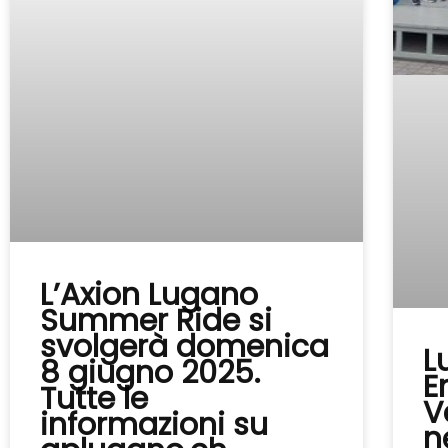
L’Axion Lugano
Summer Ride si
svolgerà domenica
L
8 giugno 2025.
E
Tutte le
V
informazioni su
n