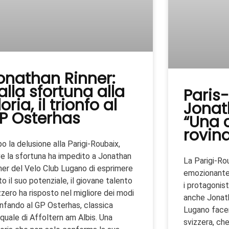
onathan Rinner:
alla sfortuna alla
Paris
oria, il trionfo al
Jonat
P Osterhas
“Una 
rovina
o la delusione alla Parigi-Roubaix,
e la sfortuna ha impedito a Jonathan
La Parigi-Rou
ner del Velo Club Lugano di esprimere
emozionante 
to il suo potenziale, il giovane talento
i protagonist
zzero ha risposto nel migliore dei modi
anche Jonath
onfando al GP Osterhas, classica
Lugano facen
quale di Affoltern am Albis. Una
svizzera, ch