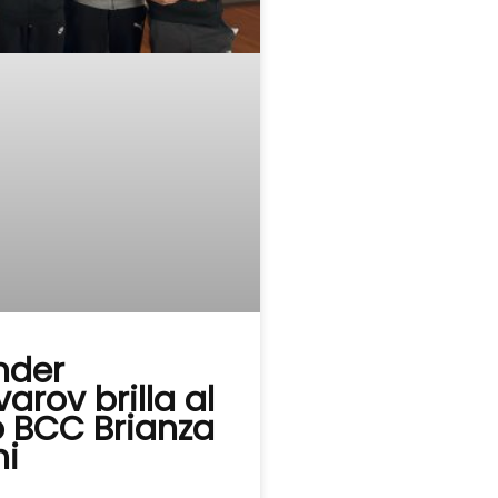
nder
arov brilla al
o BCC Brianza
hi