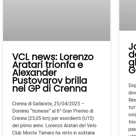
J
d
VCL news: Lorenzo
gl
Aratari trionfa e
G
Alexander
Pustovarov brilla
nel GP di Crenna
Dop
dov
Rin
Crenna di Gallarate, 25/04/2025 –
tut
Dominio “ticinese” al 6° Gran Premio di
svi
Crenna (25,05 km) per esordienti (U15)
tri
del primo anno: Lorenzo Aratari del Velo
pas
Club Monte Tamaro ha vinto in solitaria