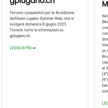
gplugano.ch
M
Fervono i preparativi per la 4a edizione
Nel
dell’Axion Lugano Summer Ride, che si
Bik
svolgerà domenica 8 giugno 2025.
cro
Trovate tutte le informazioni su
cat
gplugano.ch.
dom
Vas
LEGGI DI PIÙ ➡️
un 
Bro
cla
al 
(4°
(9°
Ger
sol
LEG